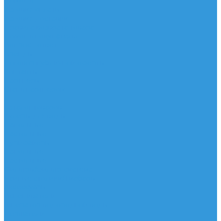
Помощь
Условия оплаты
Условия доставки
Правила возврата товара
Помощь покупателю
Вопрос - ответ
Бренды
Договор публичной оферты
Контакты
Партнёры
Стань партнером
...
Каталог товаров
Кулеры для воды
Напольные
Настольные
Пурифайеры
Напольные
Настольные
Фильтры/фильтр система
Чайные столики/Тиабары
Аксессуары
Вспениватели
Генератор водородной воды
Держатели