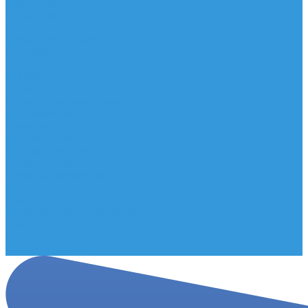
Мельницы
Подставки
Помпы для воды
Ручки для бутылей
Компания
Новости
Статьи
Отзывы
Политика конфиденциальности
Сертификаты
Помощь
Условия оплаты
Условия доставки
Правила возврата товара
Помощь покупателю
Вопрос - ответ
Бренды
Договор публичной оферты
Контакты
Партнёры
Стань партнером