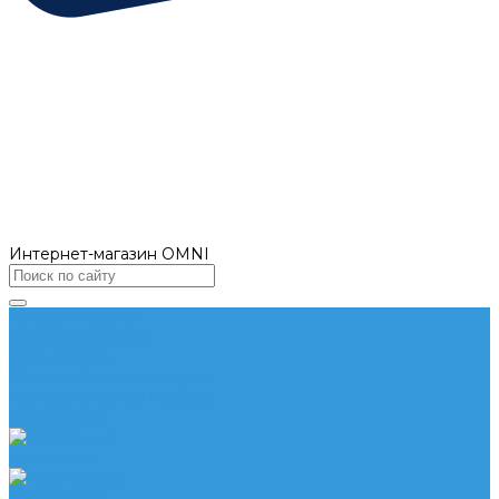
Интернет-магазин OMNI
Каталог товаров
Кулеры для воды
Пурифайеры
Фильтры/фильтр система
Чайные столики/Тиабары
Аксессуары
Напольные
Настольные