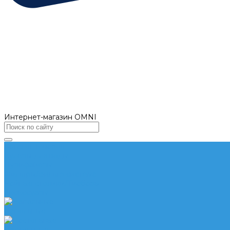
Интернет-магазин OMNI
Каталог товаров
Кулеры для воды
Пурифайеры
Фильтры/фильтр система
Чайные столики/Тиабары
Аксессуары
Напольные
Настольные