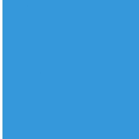
Помощь
Условия оплаты
Условия доставки
Правила возврата товара
Помощь покупателю
Вопрос - ответ
Бренды
Договор публичной оферты
Контакты
Партнёры
Стань партнером
...
Каталог товаров
Кулеры для воды
Напольные
Настольные
Пурифайеры
Напольные
Настольные
Фильтры/фильтр система
Чайные столики/Тиабары
Аксессуары
Вспениватели
Генератор водородной воды
Держатели