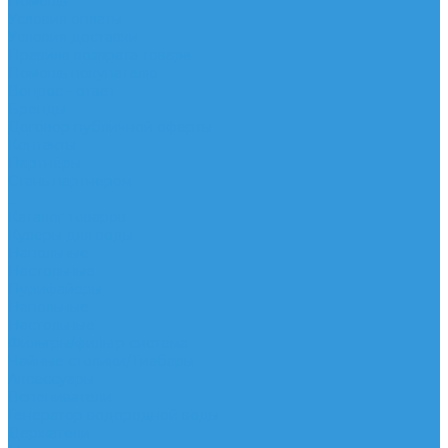
Помощь
Условия оплаты
Условия доставки
Правила возврата товара
Помощь покупателю
Вопрос - ответ
Бренды
Договор публичной оферты
Контакты
Партнёры
Стань партнером
...
Каталог товаров
Кулеры для воды
Напольные
Настольные
Пурифайеры
Напольные
Настольные
Фильтры/фильтр система
Чайные столики/Тиабары
Аксессуары
Вспениватели
Генератор водородной воды
Держатели