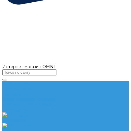
Интернет-магазин OMNI
Каталог товаров
Кулеры для воды
Пурифайеры
Фильтры/фильтр система
Чайные столики/Тиабары
Аксессуары
Напольные
Настольные