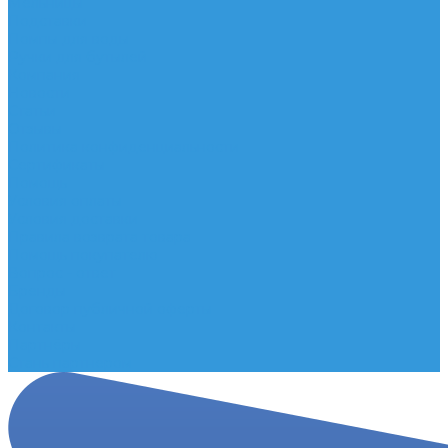
Мельницы
Подставки
Помпы для воды
Ручки для бутылей
Компания
Новости
Статьи
Отзывы
Политика конфиденциальности
Сертификаты
Помощь
Условия оплаты
Условия доставки
Правила возврата товара
Помощь покупателю
Вопрос - ответ
Бренды
Договор публичной оферты
Контакты
Партнёры
Стань партнером