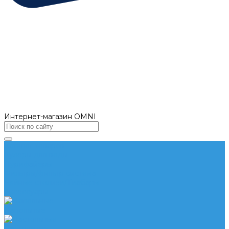
Интернет-магазин OMNI
Каталог товаров
Кулеры для воды
Пурифайеры
Фильтры/фильтр система
Чайные столики/Тиабары
Аксессуары
Напольные
Настольные