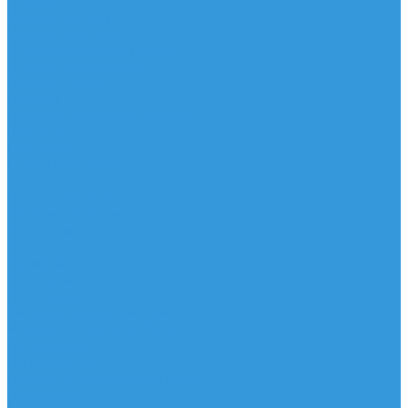
Помощь
Условия оплаты
Условия доставки
Правила возврата товара
Помощь покупателю
Вопрос - ответ
Бренды
Договор публичной оферты
Контакты
Партнёры
Стань партнером
...
Каталог товаров
Кулеры для воды
Напольные
Настольные
Пурифайеры
Напольные
Настольные
Фильтры/фильтр система
Чайные столики/Тиабары
Аксессуары
Вспениватели
Генератор водородной воды
Держатели