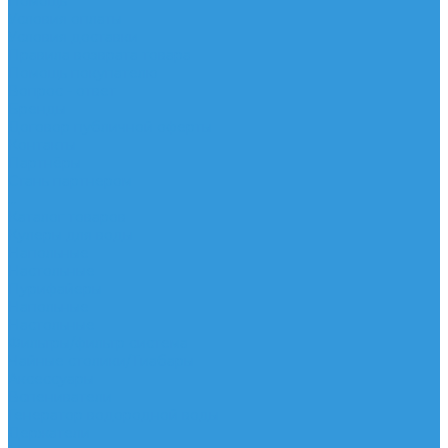
Помощь
Условия оплаты
Условия доставки
Правила возврата товара
Помощь покупателю
Вопрос - ответ
Бренды
Договор публичной оферты
Контакты
Партнёры
Стань партнером
...
Каталог товаров
Кулеры для воды
Напольные
Настольные
Пурифайеры
Напольные
Настольные
Фильтры/фильтр система
Чайные столики/Тиабары
Аксессуары
Вспениватели
Генератор водородной воды
Держатели