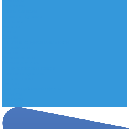
Мельницы
Подставки
Помпы для воды
Ручки для бутылей
Компания
Новости
Статьи
Отзывы
Политика конфиденциальности
Сертификаты
Помощь
Условия оплаты
Условия доставки
Правила возврата товара
Помощь покупателю
Вопрос - ответ
Бренды
Договор публичной оферты
Контакты
Партнёры
Стань партнером