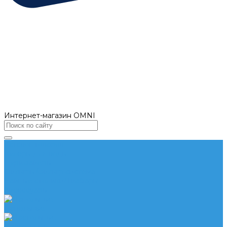
Интернет-магазин OMNI
Каталог товаров
Кулеры для воды
Пурифайеры
Фильтры/фильтр система
Чайные столики/Тиабары
Аксессуары
Напольные
Настольные