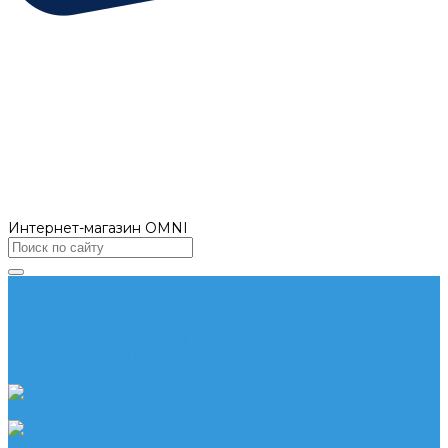
Интернет-магазин OMNI
Каталог товаров
Кулеры для воды
Пурифайеры
Фильтры/фильтр система
Чайные столики/Тиабары
Аксессуары
Напольные
Настольные