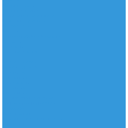
Помощь
Условия оплаты
Условия доставки
Правила возврата товара
Помощь покупателю
Вопрос - ответ
Бренды
Договор публичной оферты
Контакты
Партнёры
Стань партнером
...
Каталог товаров
Кулеры для воды
Напольные
Настольные
Пурифайеры
Напольные
Настольные
Фильтры/фильтр система
Чайные столики/Тиабары
Аксессуары
Вспениватели
Генератор водородной воды
Держатели