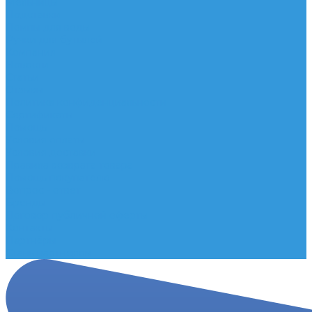
Мельницы
Подставки
Помпы для воды
Ручки для бутылей
Компания
Новости
Статьи
Отзывы
Политика конфиденциальности
Сертификаты
Помощь
Условия оплаты
Условия доставки
Правила возврата товара
Помощь покупателю
Вопрос - ответ
Бренды
Договор публичной оферты
Контакты
Партнёры
Стань партнером