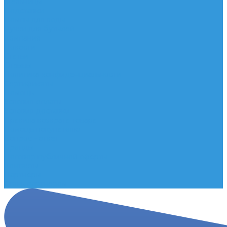
Мельницы
Подставки
Помпы для воды
Ручки для бутылей
Компания
Новости
Статьи
Отзывы
Политика конфиденциальности
Сертификаты
Помощь
Условия оплаты
Условия доставки
Правила возврата товара
Помощь покупателю
Вопрос - ответ
Бренды
Договор публичной оферты
Контакты
Партнёры
Стань партнером