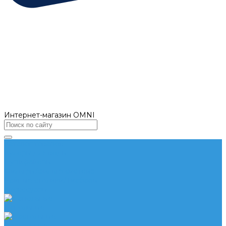
Интернет-магазин OMNI
Каталог товаров
Кулеры для воды
Пурифайеры
Фильтры/фильтр система
Чайные столики/Тиабары
Аксессуары
Напольные
Настольные