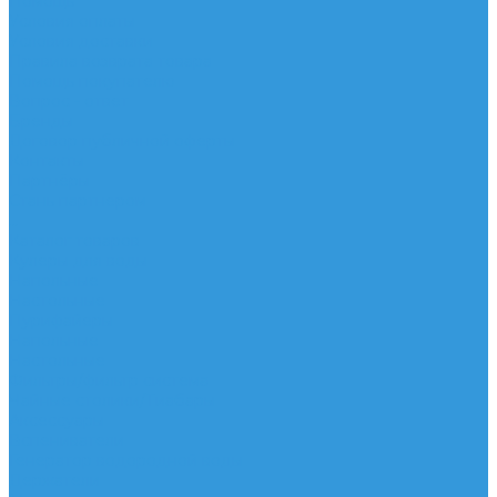
Помощь
Условия оплаты
Условия доставки
Правила возврата товара
Помощь покупателю
Вопрос - ответ
Бренды
Договор публичной оферты
Контакты
Партнёры
Стань партнером
...
Каталог товаров
Кулеры для воды
Напольные
Настольные
Пурифайеры
Напольные
Настольные
Фильтры/фильтр система
Чайные столики/Тиабары
Аксессуары
Вспениватели
Генератор водородной воды
Держатели